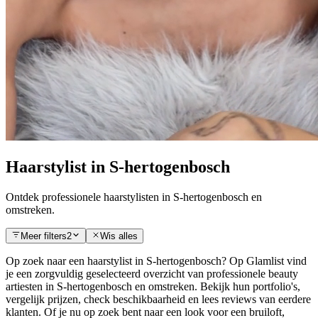
Haarstylist
in
S-hertogenbosch
Ontdek professionele
haarstylist
en in
S-hertogenbosch
en
omstreken.
Meer filters
2
Wis alles
Op zoek naar een
haarstylist
in
S-hertogenbosch
? Op Glamlist vind
je een zorgvuldig geselecteerd overzicht van professionele beauty
artiesten in
S-hertogenbosch
en omstreken. Bekijk hun portfolio's,
vergelijk prijzen, check beschikbaarheid en lees reviews van eerdere
klanten. Of je nu op zoek bent naar een look voor een bruiloft,