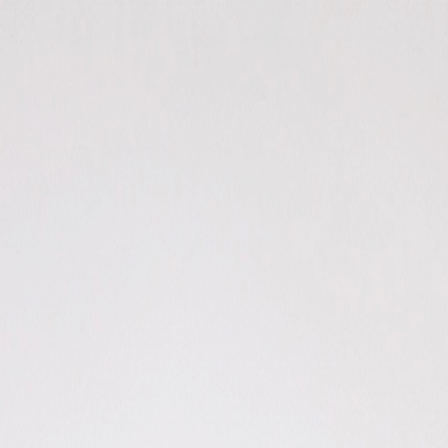
Glamlist
Hoe het werkt
Info
Contact
Artiest login
Login
Aanmelden artiest
Start
← Terug naar overzicht
Klik om te vergroten
+
12
GlambyGulbani
Geverifieerd